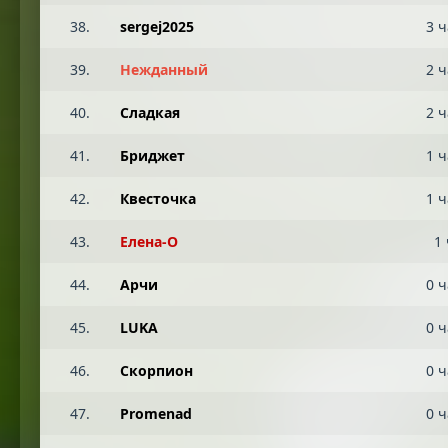
38.
sergej2025
3 ч
39.
Нежданный
2 ч
40.
Сладкая
2 ч
41.
Бриджет
1 ч
42.
Квесточка
1 ч
43.
Елена-О
1 
44.
Арчи
0 ч
45.
LUKA
0 ч
46.
Скорпион
0 ч
47.
Promenad
0 ч