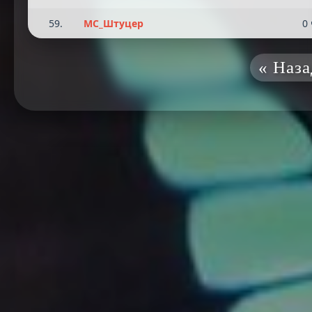
59.
МС_Штуцер
0 
« Наза