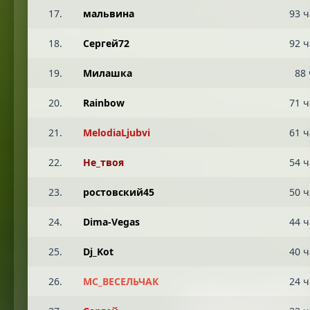
17.
мальвина
93 ч
18.
Сергей72
92 ч
19.
Милашка
88 
20.
Rainbow
71 ч
21.
MelodiaLjubvi
61 ч
22.
Не_твоя
54 ч
23.
ростовский45
50 ч
24.
Dima-Vegas
44 ч
25.
Dj_Kot
40 ч
26.
МС_ВЕСЕЛЬЧАК
24 ч