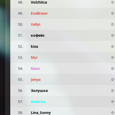
48.
Volchitca
0 
49.
EvaBraun
0 
50.
Vallyi
0 
51.
кофеёк
0 
52.
kisa
0 
53.
Myr
0 
54.
Макс
0 
55.
Jenya
0 
56.
Золушка
0 
57.
Анютка
0 
58.
Lina_Sunny
0 