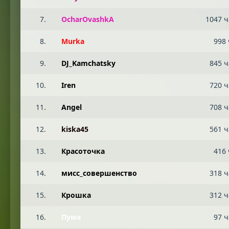
7.
OcharOvashkA
1047 ч
8.
Murka
998 
9.
DJ_Kamchatsky
845 ч
10.
Iren
720 ч
11.
Angel
708 ч
12.
kiska45
561 ч
13.
Красоточка
416 
14.
мисс_совершенство
318 ч
15.
Крошка
312 ч
16.
Пума
97 ч