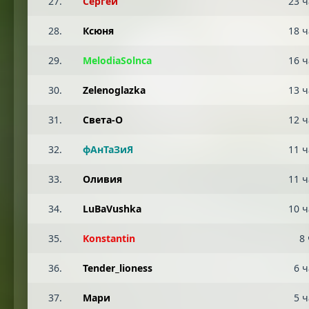
27.
Сергей
23 ч
28.
Ксюня
18 ч
29.
MelodiaSolnca
16 ч
30.
Zelenoglazka
13 ч
31.
Света-О
12 ч
32.
фАнТаЗиЯ
11 ч
33.
Оливия
11 ч
34.
LuBaVushka
10 ч
35.
Konstantin
8 
36.
Tender_lioness
6 ч
37.
Мари
5 ч