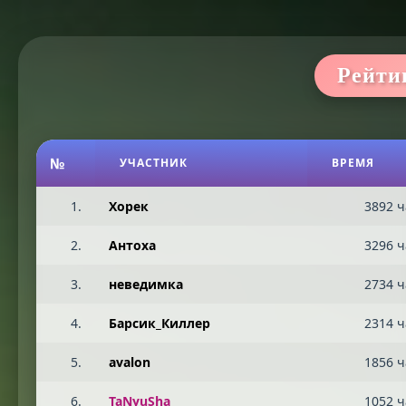
Рейти
№
УЧАСТНИК
ВРЕМЯ
1.
Хорек
3892 ч
2.
Антоха
3296 ч
3.
неведимка
2734 ч
4.
Барсик_Киллер
2314 ч
5.
avalon
1856 ч
6.
TaNyuSha
1052 ч