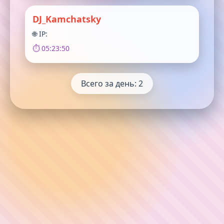
DJ_Kamchatsky
🌐 IP:
⏱️ 05:23:50
Всего за день: 2