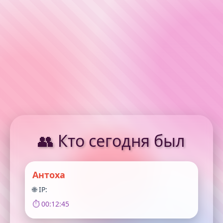
👥 Кто сегодня был
Антоха
🌐 IP:
⏱️ 00:12:45